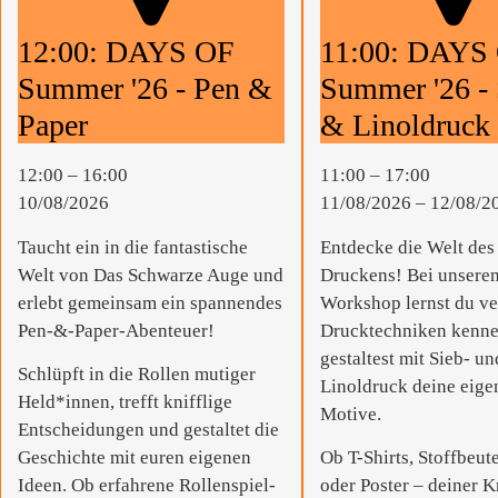
12:00: DAYS OF
11:00: DAYS
Summer '26 - Pen &
Summer '26 - 
Paper
& Linoldruck
12:00
–
16:00
11:00
–
17:00
10/08/2026
11/08/2026
–
12/08/2
Taucht ein in die fantastische
Entdecke die Welt des
Welt von Das Schwarze Auge und
Druckens! Bei unsere
erlebt gemeinsam ein spannendes
Workshop lernst du v
Pen-&-Paper-Abenteuer!
Drucktechniken kenn
gestaltest mit Sieb- un
Schlüpft in die Rollen mutiger
Linoldruck deine eige
Held*innen, trefft knifflige
Motive.
Entscheidungen und gestaltet die
Geschichte mit euren eigenen
Ob T-Shirts, Stoffbeut
Ideen. Ob erfahrene Rollenspiel-
oder Poster – deiner Kr