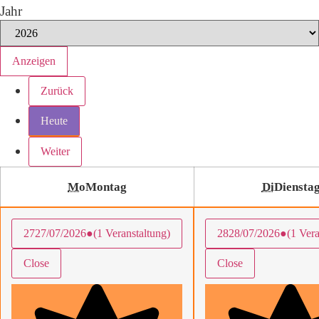
Jahr
Zurück
Heute
Weiter
Mo
Montag
Di
Diensta
27
27/07/2026
●
(1 Veranstaltung)
28
28/07/2026
●
(1 Vera
Close
Close