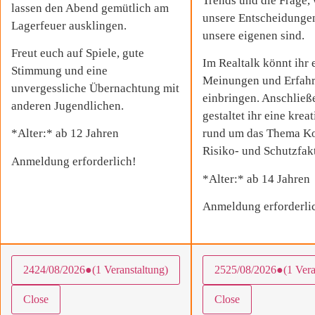
Trends und die Frage, 
lassen den Abend gemütlich am
unsere Entscheidungen
Lagerfeuer ausklingen.
unsere eigenen sind.
Freut euch auf Spiele, gute
Im Realtalk könnt ihr 
Stimmung und eine
Meinungen und Erfah
unvergessliche Übernachtung mit
einbringen. Anschließ
anderen Jugendlichen.
gestaltet ihr eine krea
*Alter:* ab 12 Jahren
rund um das Thema K
Risiko- und Schutzfak
Anmeldung erforderlich!
*Alter:* ab 14 Jahren
Anmeldung erforderli
24
24/08/2026
●
(1 Veranstaltung)
25
25/08/2026
●
(1 Vera
Close
Close