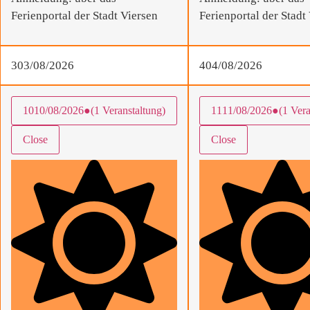
Ferienportal der Stadt Viersen
Ferienportal der Stadt
3
03/08/2026
4
04/08/2026
10
10/08/2026
●
(1 Veranstaltung)
11
11/08/2026
●
(1 Vera
Close
Close