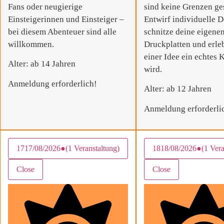
Fans oder neugierige
sind keine Grenzen ges
Einsteigerinnen und Einsteiger –
Entwirf individuelle D
bei diesem Abenteuer sind alle
schnitze deine eigene
willkommen.
Druckplatten und erle
einer Idee ein echtes
Alter: ab 14 Jahren
wird.
Anmeldung erforderlich!
Alter: ab 12 Jahren
Anmeldung erforderli
17
17/08/2026
●
(1 Veranstaltung)
18
18/08/2026
●
(1 Vera
Close
Close