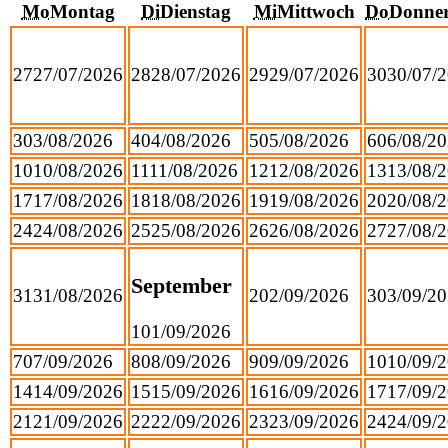
Mo
Montag
Di
Dienstag
Mi
Mittwoch
Do
Donner
27
27/07/2026
28
28/07/2026
29
29/07/2026
30
30/07/
3
03/08/2026
4
04/08/2026
5
05/08/2026
6
06/08/2
10
10/08/2026
11
11/08/2026
12
12/08/2026
13
13/08/
17
17/08/2026
18
18/08/2026
19
19/08/2026
20
20/08/
24
24/08/2026
25
25/08/2026
26
26/08/2026
27
27/08/
September
31
31/08/2026
2
02/09/2026
3
03/09/2
1
01/09/2026
7
07/09/2026
8
08/09/2026
9
09/09/2026
10
10/09/
14
14/09/2026
15
15/09/2026
16
16/09/2026
17
17/09/
21
21/09/2026
22
22/09/2026
23
23/09/2026
24
24/09/