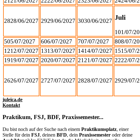
21
21/06/2027
22
22/06/2027
23
23/06/2027
24
24/06/
Juli
28
28/06/2027
29
29/06/2027
30
30/06/2027
1
01/07/2
5
05/07/2027
6
06/07/2027
7
07/07/2027
8
08/07/2
12
12/07/2027
13
13/07/2027
14
14/07/2027
15
15/07/
19
19/07/2027
20
20/07/2027
21
21/07/2027
22
22/07/
26
26/07/2027
27
27/07/2027
28
28/07/2027
29
29/07/
juleica.de
Kontakt
Praktikum, FSJ, BDF, Praxissemester...
Du bist noch auf der Suche nach einem
Praktikumsplatz
, einer
Stelle für dein
FSJ
, deinen
BFD
, dein
Praxissemester
oder deine