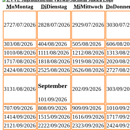
Mo
Montag
Di
Dienstag
Mi
Mittwoch
Do
Donner
27
27/07/2026
28
28/07/2026
29
29/07/2026
30
30/07/
3
03/08/2026
4
04/08/2026
5
05/08/2026
6
06/08/2
10
10/08/2026
11
11/08/2026
12
12/08/2026
13
13/08/
17
17/08/2026
18
18/08/2026
19
19/08/2026
20
20/08/
24
24/08/2026
25
25/08/2026
26
26/08/2026
27
27/08/
September
31
31/08/2026
2
02/09/2026
3
03/09/2
1
01/09/2026
7
07/09/2026
8
08/09/2026
9
09/09/2026
10
10/09/
14
14/09/2026
15
15/09/2026
16
16/09/2026
17
17/09/
21
21/09/2026
22
22/09/2026
23
23/09/2026
24
24/09/