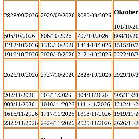
Oktober
28
28/09/2026
29
29/09/2026
30
30/09/2026
1
01/10/2
5
05/10/2026
6
06/10/2026
7
07/10/2026
8
08/10/2
12
12/10/2026
13
13/10/2026
14
14/10/2026
15
15/10/
19
19/10/2026
20
20/10/2026
21
21/10/2026
22
22/10/
26
26/10/2026
27
27/10/2026
28
28/10/2026
29
29/10/
2
02/11/2026
3
03/11/2026
4
04/11/2026
5
05/11/2
9
09/11/2026
10
10/11/2026
11
11/11/2026
12
12/11/
16
16/11/2026
17
17/11/2026
18
18/11/2026
19
19/11/
23
23/11/2026
24
24/11/2026
25
25/11/2026
26
26/11/